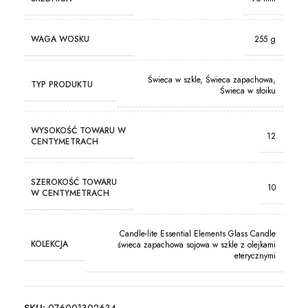
WAGA WOSKU
255 g
Świeca w szkle, Świeca zapachowa,
TYP PRODUKTU
Świeca w słoiku
WYSOKOŚĆ TOWARU W
12
CENTYMETRACH
SZEROKOŚĆ TOWARU
10
W CENTYMETRACH
Candle-lite Essential Elements Glass Candle
KOLEKCJA
świeca zapachowa sojowa w szkle z olejkami
eterycznymi
SKU:
076001302634