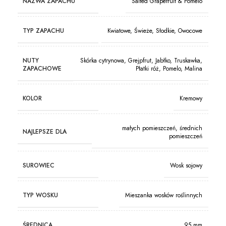
NAZWA ZAPACHU
Salted Grapefruit & Pomelo
TYP ZAPACHU
Kwiatowe, Świeże, Słodkie, Owocowe
NUTY
Skórka cytrynowa, Grejpfrut, Jabłko, Truskawka,
ZAPACHOWE
Płatki róż, Pomelo, Malina
KOLOR
Kremowy
małych pomieszczeń, średnich
NAJLEPSZE DLA
pomieszczeń
SUROWIEC
Wosk sojowy
TYP WOSKU
Mieszanka wosków roślinnych
ŚREDNICA
95 mm