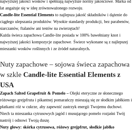
najwyższej jakości wosków i spełniają najwyższe normy jakościowe. Marka od
lat angażuje się w ideę zrównoważonego rozwoju.
Candle-lite Essential Elements
to najlepsza jakość składników i dążenie do
ciągłego ulepszania produktów. Wysokie standardy produkcji, bez parabenów,
siarczanów, ftalanów ani testów na zwierzętach!
Każda świeca zapachowa Candle-lite posiada w 100% bawełniany knot i
najwyższej jakości kompozycje zapachowe. Świece wykonane są z najlepszej
mieszanki wosków roślinnych i ze źródeł naturalnych
.
Nuty zapachowe – sojowa świeca zapachowa
w szkle
Candle-lite Essential Elements z
USA
Zapach Salted Grapefruit & Pomelo –
Olejki eteryczne ze słonecznego
różowego grejpfruta i pikantnej pomarańczy mieszają się ze słodkim jabłkiem i
płatkami róż w cukrze, aby zapewnić zastrzyk energii Twojemu duchowi.
Niech ta mieszanka cytrusowych jagód i musującego pomelo rozjaśni Twój
nastrój i odnowi Twoją duszę.
Nuty głowy: skórka cytrusowa, różowy grejpfrut, słodkie jabłko